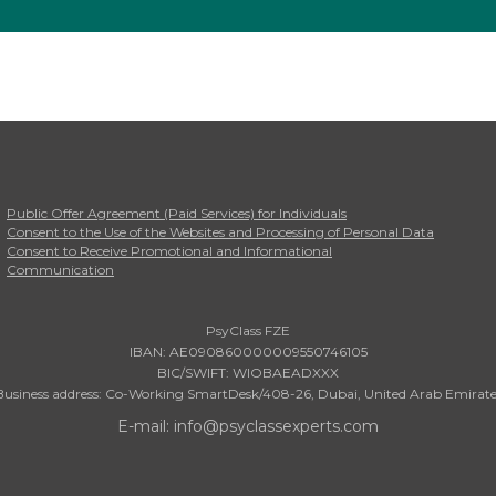
Public Offer Agreement (Paid Services) for Individuals
Consent to the Use of the Websites and Processing of Personal Data
Consent to Receive Promotional and Informational
Communication
PsyClass FZE
IBAN: AE090860000009550746105
BIC/SWIFT: WIOBAEADXXX
Business address: Co-Working SmartDesk/408-26, Dubai, United Arab Emirate
E-mail: info@psyclassexperts.com