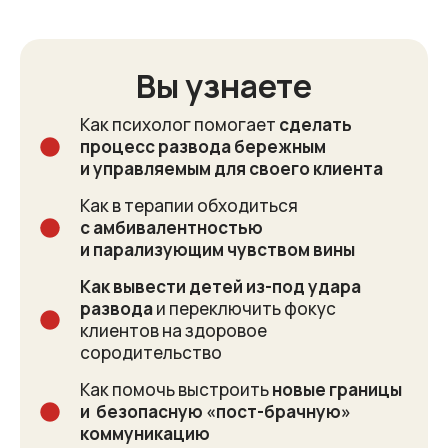
Вы узнаете
Как психолог помогает
сделать
процесс развода бережным
и управляемым для своего клиента
Как в терапии обходиться
с амбивалентностью
и парализующим чувством вины
Как вывести детей из-под удара
развода
и переключить фокус
клиентов на здоровое
сородительство
Как помочь выстроить
новые границы
и безопасную «пост-брачную»
коммуникацию