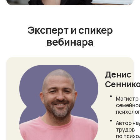
Эксперт и спикер
вебинара
Денис
Сенник
Магистр
семейно
психоло
Автор на
трудов
по психо