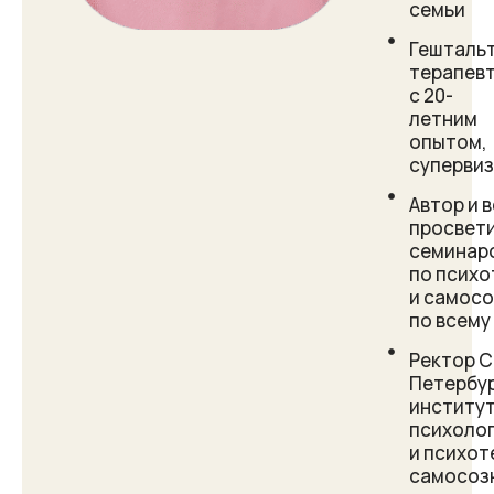
семьи
Гештальт
терапев
с 20-
летним
опытом,
суперви
Автор и 
просвет
семинар
по психо
и самос
по всему
Ректор С
Петербу
институ
психоло
и психот
самосоз